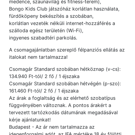
medence, szaunavilág és fitness-terem),
Bongo Kids Club játszóház korlátlan használata,
fürdőköpeny bekészítés a szobában,
korlátlan vezeték nélküli internet-hozzáférés a
szálloda egész területén (Wi-Fi),
ingyenes szabadtéri parkolás.
A csomagajánlatban szereplő félpanziós ellátás az
italokat nem tartalmazza!
Csomagár Standard szobában hétköznap (v-cs):
134.940 Ft-tól/ 2 fő / 1 éjszaka
Csomagár Standard szobában hétvégén (p-szo):
161.460 Ft-tól/ 2 fő / 1 éjszaka
Az árak a foglaltság és az elérhető szobatípus
függvényében változnak. A pontos árakért a
tervezett tartózkodás dátumának megadásával
kérje ajánlatunkat!
Budapest - Az ár nem tartalmazza az
idegenforgalmi adót, az IFA mértéke 18 év fölötti