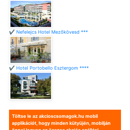
✔️ Nefelejcs Hotel Mezőkövesd ***
✔️ Hotel Portobello Esztergom ****
Töltse le az akcioscsomagok.hu mobil
applikációt, hogy minden kütyüjén, mobilján