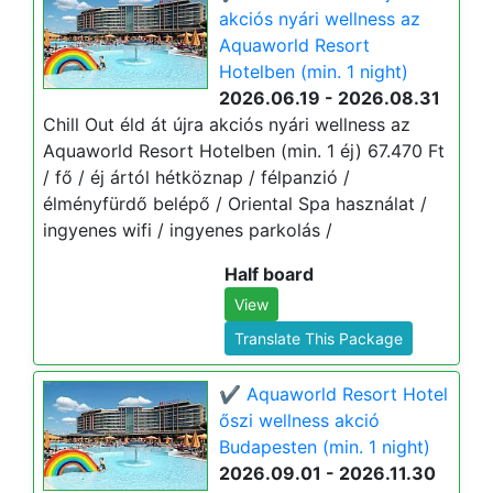
akciós nyári wellness az
Aquaworld Resort
Hotelben (min. 1 night)
2026.06.19 - 2026.08.31
Chill Out éld át újra akciós nyári wellness az
Aquaworld Resort Hotelben (min. 1 éj) 67.470 Ft
/ fő / éj ártól hétköznap / félpanzió /
élményfürdő belépő / Oriental Spa használat /
ingyenes wifi / ingyenes parkolás /
Half board
View
Translate This Package
✔️ Aquaworld Resort Hotel
őszi wellness akció
Budapesten (min. 1 night)
2026.09.01 - 2026.11.30