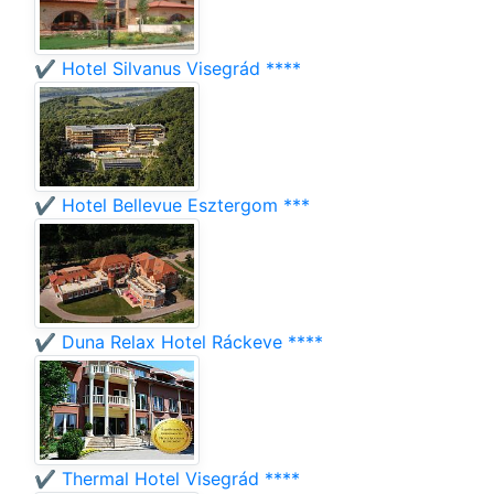
✔️ Hotel Silvanus Visegrád ****
✔️ Hotel Bellevue Esztergom ***
✔️ Duna Relax Hotel Ráckeve ****
✔️ Thermal Hotel Visegrád ****