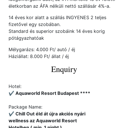
életkorban az ÁFA nélküli nettó szállásár 4%-a.
14 éves kor alatt a szállás INGYENES 2 teljes
fizetővel egy szobában.
Standard és superior szobáink 14 éves korig
pótágyazhatóak
Mélygarázs: 4.000 Ft/ autó / éj
Háziállat: 8.000 Ft/ állat / éj
Enquiry
Hotel:
✔️ Aquaworld Resort Budapest ****
Package Name:
✔️ Chill Out éld át újra akciós nyári
wellness az Aquaworld Resort
Hotelben ( min. 1 night )