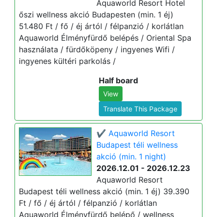
Aquaworld Resort Hotel
őszi wellness akció Budapesten (min. 1 éj)
51.480 Ft / fő / éj ártól / félpanzió / korlátlan
Aquaworld Élményfürdő belépés / Oriental Spa
használata / fürdőköpeny / ingyenes Wifi /
ingyenes kültéri parkolás /
Half board
View
Translate This Package
✔️ Aquaworld Resort
Budapest téli wellness
akció (min. 1 night)
2026.12.01 - 2026.12.23
Aquaworld Resort
Budapest téli wellness akció (min. 1 éj) 39.390
Ft / fő / éj ártól / félpanzió / korlátlan
Aquaworld Élményfürdő belépő / wellness