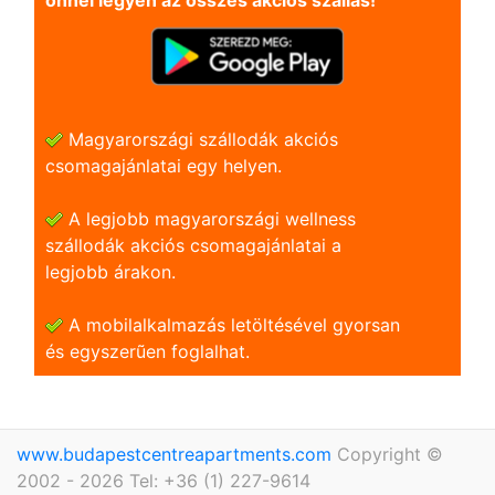
önnel legyen az összes akciós szállás!
Magyarországi szállodák akciós
csomagajánlatai egy helyen.
A legjobb magyarországi wellness
szállodák akciós csomagajánlatai a
legjobb árakon.
A mobilalkalmazás letöltésével gyorsan
és egyszerũen foglalhat.
www.budapestcentreapartments.com
Copyright ©
2002 - 2026 Tel: +36 (1) 227-9614