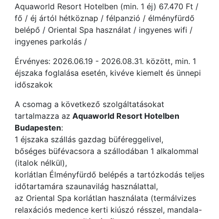
Aquaworld Resort Hotelben (min. 1 éj) 67.470 Ft /
fő / éj ártól hétköznap / félpanzió / élményfürdő
belépő / Oriental Spa használat / ingyenes wifi /
ingyenes parkolás /
Érvényes: 2026.06.19 - 2026.08.31. között, min. 1
éjszaka foglalása esetén, kivéve kiemelt és ünnepi
időszakok
A csomag a következő szolgáltatásokat
tartalmazza az
Aquaworld Resort Hotelben
Budapesten
:
1 éjszaka szállás gazdag büféreggelivel,
bőséges büfévacsora a szállodában 1 alkalommal
(italok nélkül),
korlátlan Élményfürdő belépés a tartózkodás teljes
időtartamára szaunavilág használattal,
az Oriental Spa korlátlan használata (termálvizes
relaxációs medence kerti kiúszó résszel, mandala-