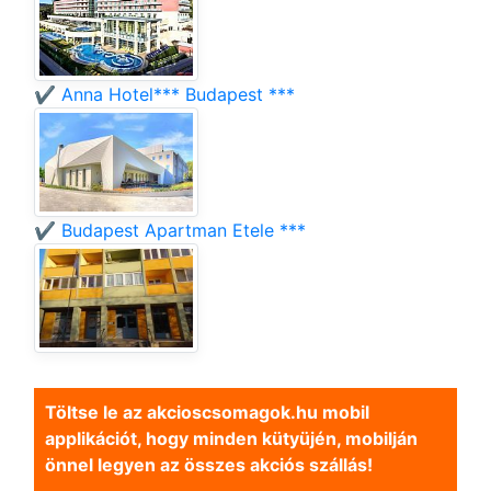
✔️ Anna Hotel*** Budapest ***
✔️ Budapest Apartman Etele ***
Töltse le az akcioscsomagok.hu mobil
applikációt, hogy minden kütyüjén, mobilján
önnel legyen az összes akciós szállás!