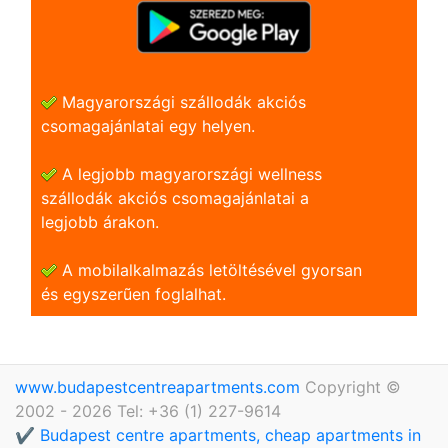
Magyarországi szállodák akciós
csomagajánlatai egy helyen.
A legjobb magyarországi wellness
szállodák akciós csomagajánlatai a
legjobb árakon.
A mobilalkalmazás letöltésével gyorsan
és egyszerũen foglalhat.
www.budapestcentreapartments.com
Copyright ©
2002 - 2026 Tel: +36 (1) 227-9614
✔️ Budapest centre apartments, cheap apartments in