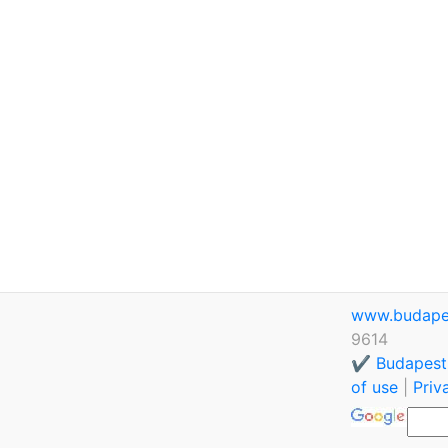
www.budape
9614
✔️ Budapest
of use
|
Priv