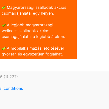
Magyarországi szállodák akciós
csomagajánlatai egy helyen.
A legjobb magyarországi
wellness szállodák akciós
csomagajánlatai a legjobb árakon.
A mobilalkalmazás letöltésével
gyorsan és egyszerũen foglalhat.
6 (1) 227-
l conditions