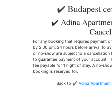
✔️ Budapest ce
✔️ Adina Apartmen
Cancel
For any booking that requires payment on
by 2:00 pm, 24 hours before arrival to avo
or no-show are subject to a cancellation 
to guarantee payment of your account. T
fee payable for 1 night of stay. A no-sho
booking is reserved for.
Back to
✔️ Adina Apartment 