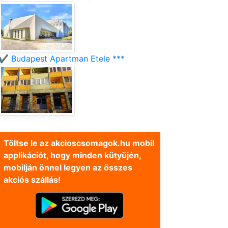
✔️ Budapest Apartman Etele ***
Töltse le az akcioscsomagok.hu mobil
applikációt, hogy minden kütyüjén,
mobilján önnel legyen az összes
akciós szállás!