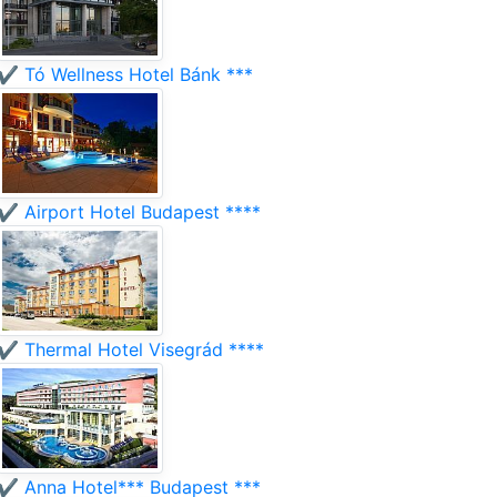
✔️ Tó Wellness Hotel Bánk ***
✔️ Airport Hotel Budapest ****
✔️ Thermal Hotel Visegrád ****
✔️ Anna Hotel*** Budapest ***