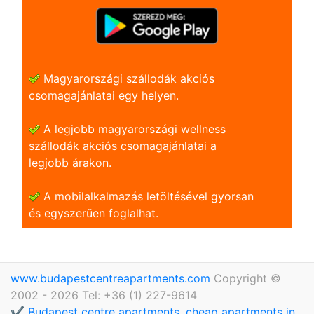
Magyarországi szállodák akciós
csomagajánlatai egy helyen.
A legjobb magyarországi wellness
szállodák akciós csomagajánlatai a
legjobb árakon.
A mobilalkalmazás letöltésével gyorsan
és egyszerũen foglalhat.
www.budapestcentreapartments.com
Copyright ©
2002 - 2026 Tel: +36 (1) 227-9614
✔️ Budapest centre apartments, cheap apartments in