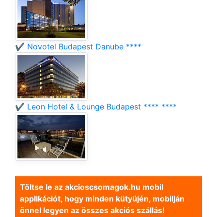
✔️ Novotel Budapest Danube ****
✔️ Leon Hotel & Lounge Budapest **** ****
Töltse le az akcioscsomagok.hu mobil
applikációt, hogy minden kütyüjén, mobilján
önnel legyen az összes akciós szállás!