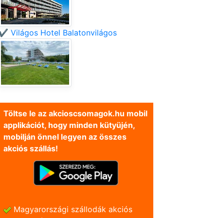
✔️ Világos Hotel Balatonvilágos
Töltse le az akcioscsomagok.hu mobil
applikációt, hogy minden kütyüjén,
mobilján önnel legyen az összes
akciós szállás!
Magyarországi szállodák akciós