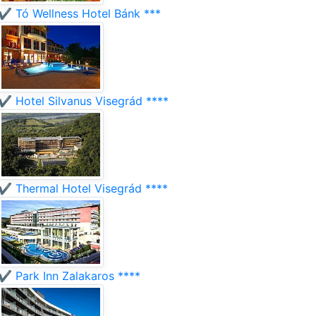
✔️ Tó Wellness Hotel Bánk ***
✔️ Hotel Silvanus Visegrád ****
✔️ Thermal Hotel Visegrád ****
✔️ Park Inn Zalakaros ****