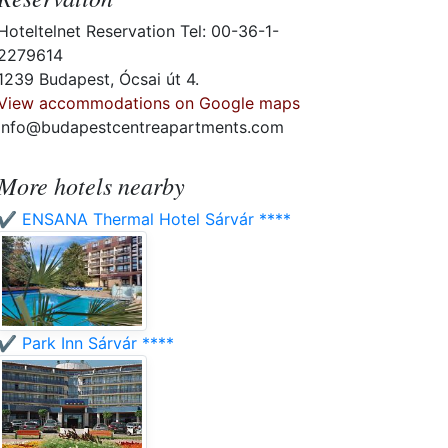
Hoteltelnet Reservation Tel: 00-36-1-
2279614
1239 Budapest, Ócsai út 4.
View accommodations on Google maps
info@budapestcentreapartments.com
More hotels nearby
✔️ ENSANA Thermal Hotel Sárvár ****
✔️ Park Inn Sárvár ****