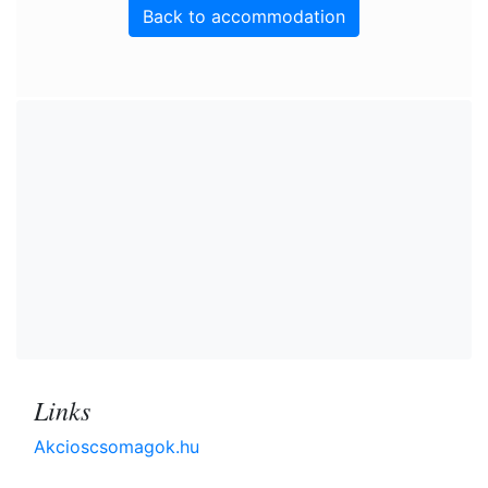
Back to accommodation
Links
Akcioscsomagok.hu