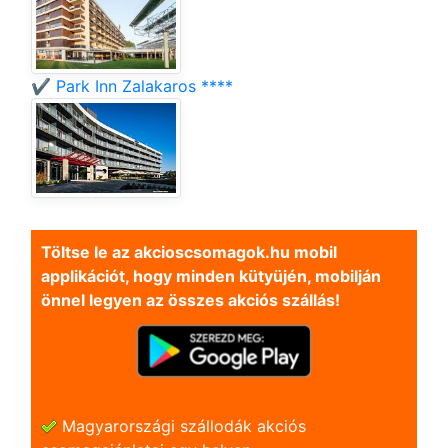
✔️ Park Inn Zalakaros ****
Töltse le az akcioscsomagok.hu mobil
applikációt, hogy minden kütyüjén, mobilján
önnel legyen az összes akciós szállás!
Magyarországi szállodák akciós