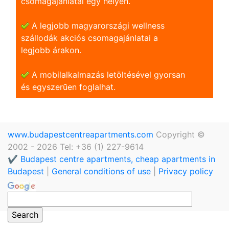
csomagajánlatai egy helyen.
A legjobb magyarországi wellness
szállodák akciós csomagajánlatai a
legjobb árakon.
A mobilalkalmazás letöltésével gyorsan
és egyszerũen foglalhat.
www.budapestcentreapartments.com
Copyright ©
2002 - 2026 Tel: +36 (1) 227-9614
✔️ Budapest centre apartments, cheap apartments in
Budapest
|
General conditions of use
|
Privacy policy