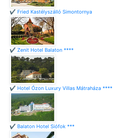
✔️ Fried Kastélyszálló Simontornya
✔️ Zenit Hotel Balaton ****
✔️ Hotel Ózon Luxury Villas Mátraháza ****
✔️ Balaton Hotel Siófok ***