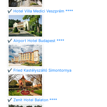
✔️ Hotel Villa Medici Veszprém ****
✔️ Airport Hotel Budapest ****
✔️ Fried Kastélyszálló Simontornya
✔️ Zenit Hotel Balaton ****