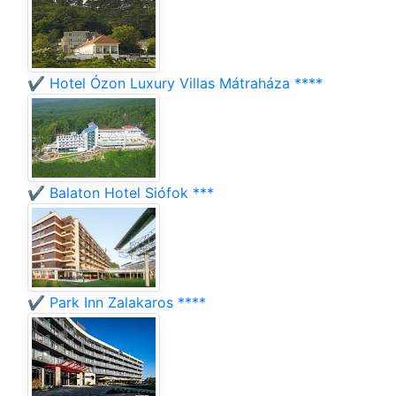
✔️ Hotel Ózon Luxury Villas Mátraháza ****
✔️ Balaton Hotel Siófok ***
✔️ Park Inn Zalakaros ****