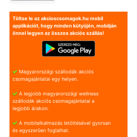
Töltse le az akcioscsomagok.hu mobil
applikációt, hogy minden kütyüjén, mobilján
önnel legyen az összes akciós szállás!
Magyarországi szállodák akciós
csomagajánlatai egy helyen.
A legjobb magyarországi wellness
szállodák akciós csomagajánlatai a
legjobb árakon.
A mobilalkalmazás letöltésével gyorsan
és egyszerũen foglalhat.