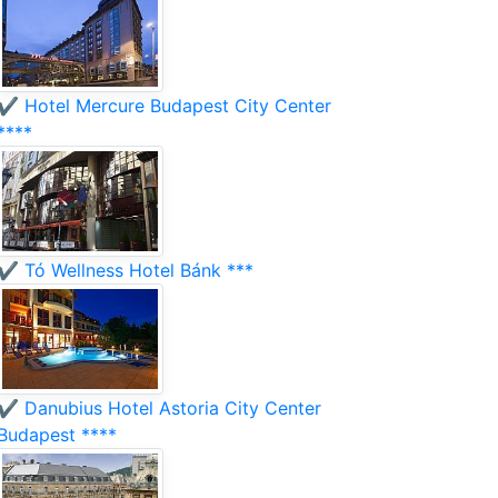
✔️ Hotel Mercure Budapest City Center
****
✔️ Tó Wellness Hotel Bánk ***
✔️ Danubius Hotel Astoria City Center
Budapest ****