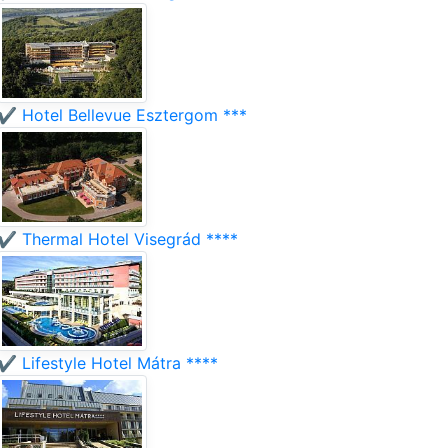
✔️ Hotel Bellevue Esztergom ***
✔️ Thermal Hotel Visegrád ****
✔️ Lifestyle Hotel Mátra ****