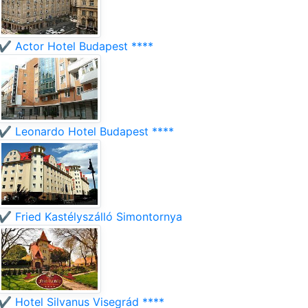
✔️ Actor Hotel Budapest ****
✔️ Leonardo Hotel Budapest ****
✔️ Fried Kastélyszálló Simontornya
✔️ Hotel Silvanus Visegrád ****