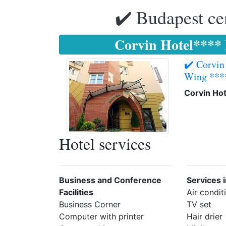
✔️ Budapest ce
Corvin Hotel****
✔️ Corvin
Wing ***
Corvin Ho
Hotel services
Business and Conference
Services 
Facilities
Air condit
Business Corner
TV set
Computer with printer
Hair drier