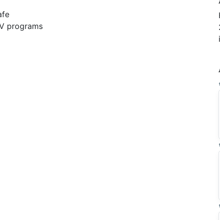
afe
 TV programs
e