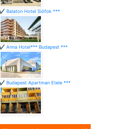
✔️ Balaton Hotel Siófok ***
✔️ Anna Hotel*** Budapest ***
✔️ Budapest Apartman Etele ***