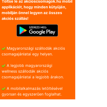
Töltse le az akcioscsomagok.hu mobil
applikációt, hogy minden kütyüjén,
mobilján önnel legyen az összes
akciós szállás!
Magyarországi szállodák akciós
csomagajánlatai egy helyen.
A legjobb magyarországi
wellness szállodák akciós
csomagajánlatai a legjobb árakon.
A mobilalkalmazás letöltésével
gyorsan és egyszerũen foglalhat.