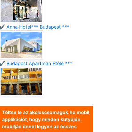
✔️ Anna Hotel*** Budapest ***
✔️ Budapest Apartman Etele ***
Töltse le az akcioscsomagok.hu mobil
applikációt, hogy minden kütyüjén,
mobilján önnel legyen az összes