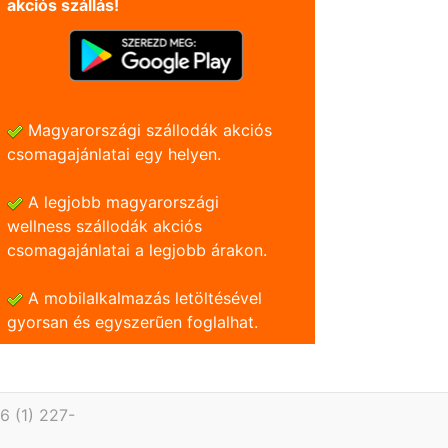
akciós szállás!
Magyarországi szállodák akciós
csomagajánlatai egy helyen.
A legjobb magyarországi
wellness szállodák akciós
csomagajánlatai a legjobb árakon.
A mobilalkalmazás letöltésével
gyorsan és egyszerũen foglalhat.
6 (1) 227-