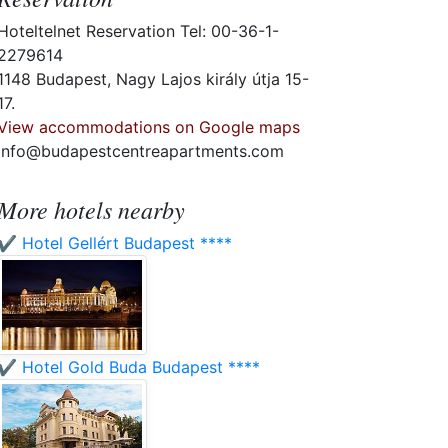
Hoteltelnet Reservation Tel: 00-36-1-
2279614
1148 Budapest, Nagy Lajos király útja 15-
17.
View accommodations on Google maps
info@budapestcentreapartments.com
More hotels nearby
✔️ Hotel Gellért Budapest ****
✔️ Hotel Gold Buda Budapest ****