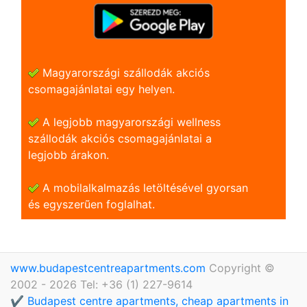
Magyarországi szállodák akciós
csomagajánlatai egy helyen.
A legjobb magyarországi wellness
szállodák akciós csomagajánlatai a
legjobb árakon.
A mobilalkalmazás letöltésével gyorsan
és egyszerũen foglalhat.
www.budapestcentreapartments.com
Copyright ©
2002 - 2026 Tel: +36 (1) 227-9614
✔️ Budapest centre apartments, cheap apartments in