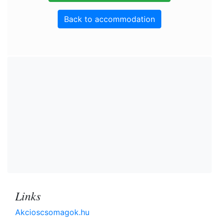
Back to accommodation
Links
Akcioscsomagok.hu