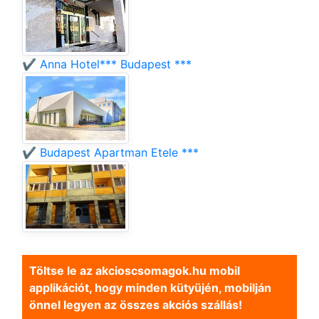
✔️ Anna Hotel*** Budapest ***
✔️ Budapest Apartman Etele ***
Töltse le az akcioscsomagok.hu mobil
applikációt, hogy minden kütyüjén, mobilján
önnel legyen az összes akciós szállás!