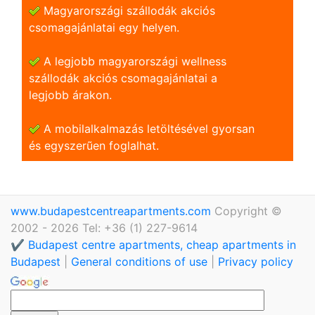
Magyarországi szállodák akciós
csomagajánlatai egy helyen.
A legjobb magyarországi wellness
szállodák akciós csomagajánlatai a
legjobb árakon.
A mobilalkalmazás letöltésével gyorsan
és egyszerũen foglalhat.
www.budapestcentreapartments.com
Copyright ©
2002 - 2026 Tel: +36 (1) 227-9614
✔️ Budapest centre apartments, cheap apartments in
Budapest
|
General conditions of use
|
Privacy policy