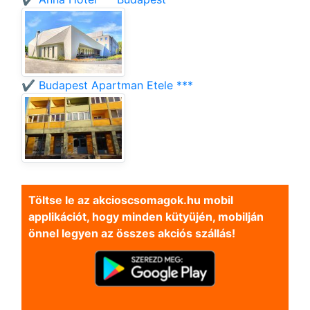
✔️ Budapest Apartman Etele ***
Töltse le az akcioscsomagok.hu mobil
applikációt, hogy minden kütyüjén, mobilján
önnel legyen az összes akciós szállás!