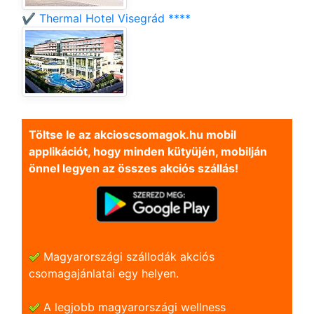
✔️ Thermal Hotel Visegrád ****
Töltse le az akcioscsomagok.hu mobil
applikációt, hogy minden kütyüjén, mobilján
önnel legyen az összes akciós szállás!
Magyarországi szállodák akciós
csomagajánlatai egy helyen.
A legjobb magyarországi wellness