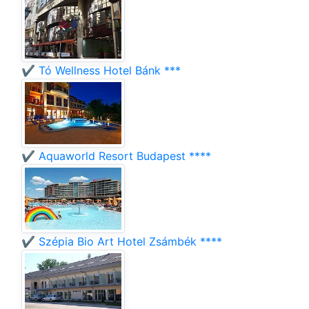
✔️ Tó Wellness Hotel Bánk ***
✔️ Aquaworld Resort Budapest ****
✔️ Szépia Bio Art Hotel Zsámbék ****