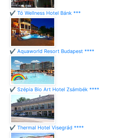
✔️ Tó Wellness Hotel Bánk ***
✔️ Aquaworld Resort Budapest ****
✔️ Szépia Bio Art Hotel Zsámbék ****
✔️ Thermal Hotel Visegrád ****