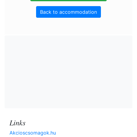
Back to accommodation
Links
Akcioscsomagok.hu