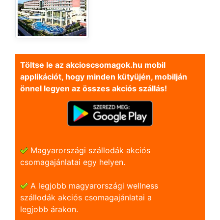
Töltse le az akcioscsomagok.hu mobil
applikációt, hogy minden kütyüjén, mobilján
önnel legyen az összes akciós szállás!
Magyarországi szállodák akciós
csomagajánlatai egy helyen.
A legjobb magyarországi wellness
szállodák akciós csomagajánlatai a
legjobb árakon.