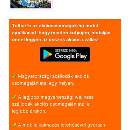
Töltse le az akcioscsomagok.hu mobil
applikációt, hogy minden kütyüjén, mobilján
önnel legyen az összes akciós szállás!
Magyarországi szállodák akciós
csomagajánlatai egy helyen.
A legjobb magyarországi wellness
szállodák akciós csomagajánlatai a
legjobb árakon.
A mobilalkalmazás letöltésével gyorsan