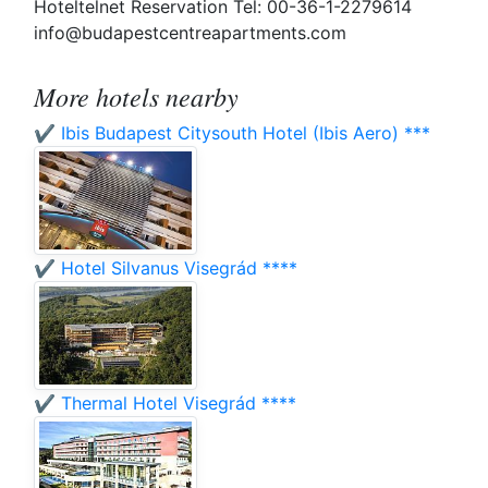
Hoteltelnet Reservation Tel: 00-36-1-2279614
info@budapestcentreapartments.com
More hotels nearby
✔️ Ibis Budapest Citysouth Hotel (Ibis Aero) ***
✔️ Hotel Silvanus Visegrád ****
✔️ Thermal Hotel Visegrád ****