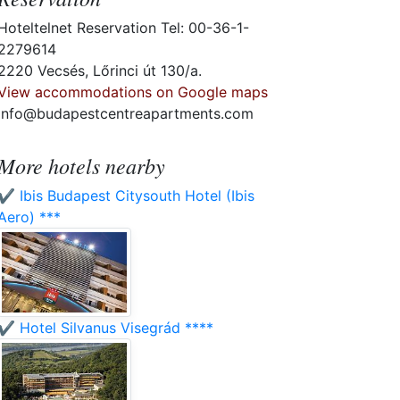
Hoteltelnet Reservation Tel: 00-36-1-
2279614
2220 Vecsés, Lőrinci út 130/a.
View accommodations on Google maps
info@budapestcentreapartments.com
More hotels nearby
✔️ Ibis Budapest Citysouth Hotel (Ibis
Aero) ***
✔️ Hotel Silvanus Visegrád ****