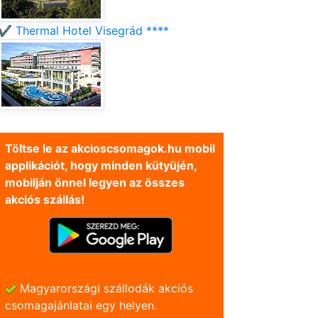
✔️ Thermal Hotel Visegrád ****
Töltse le az akcioscsomagok.hu mobil
applikációt, hogy minden kütyüjén,
mobilján önnel legyen az összes
akciós szállás!
Magyarországi szállodák akciós
csomagajánlatai egy helyen.