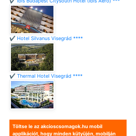
✔️ Ibis Budapest Citysouth Hotel (Ibis Aero) ***
✔️ Hotel Silvanus Visegrád ****
✔️ Thermal Hotel Visegrád ****
Töltse le az akcioscsomagok.hu mobil
applikációt, hogy minden kütyüjén, mobilján