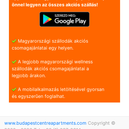
önnel legyen az összes akciós szállás!
Magyarországi szállodák akciós
csomagajánlatai egy helyen.
A legjobb magyarországi wellness
szállodák akciós csomagajánlatai a
legjobb árakon.
A mobilalkalmazás letöltésével gyorsan
és egyszerũen foglalhat.
www.budapestcentreapartments.com
Copyright ©