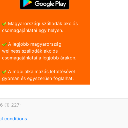
Magyarországi szállodák akciós
csomagajánlatai egy helyen.
A legjobb magyarországi
wellness szállodák akciós
csomagajánlatai a legjobb árakon.
A mobilalkalmazás letöltésével
gyorsan és egyszerũen foglalhat.
6 (1) 227-
l conditions