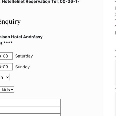
.
Hoteltelnet Reservation Tel: 00-36-1-
Enquiry
ison Hotel Andrássy
t ****
Saturday
Sunday