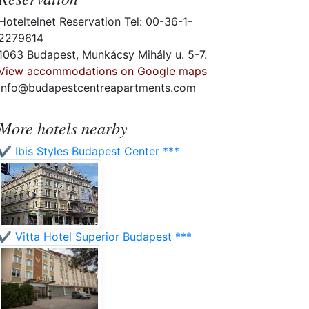
Hoteltelnet Reservation Tel: 00-36-1-
2279614
1063 Budapest, Munkácsy Mihály u. 5-7.
View accommodations on Google maps
info@budapestcentreapartments.com
More hotels nearby
✔️ Ibis Styles Budapest Center ***
✔️ Vitta Hotel Superior Budapest ***