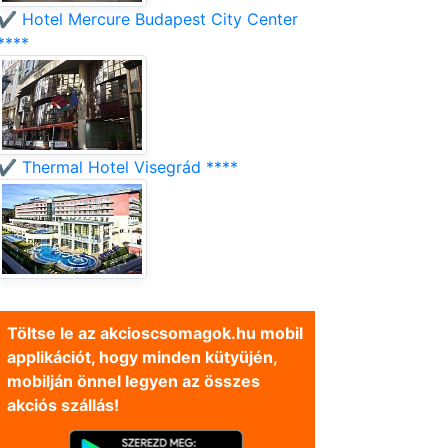
✔️ Hotel Mercure Budapest City Center
****
✔️ Thermal Hotel Visegrád ****
Töltse le az akcioscsomagok.hu mobil
applikációt, hogy minden kütyüjén,
mobilján önnel legyen az összes
akciós szállás!