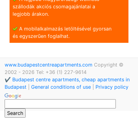
szállodák akciós csomagajánlatai a
legjobb árakon.
A mobilalkalmazás letöltésével gyorsan
és egyszerũen foglalhat.
www.budapestcentreapartments.com
Copyright ©
2002 - 2026 Tel: +36 (1) 227-9614
✔️ Budapest centre apartments, cheap apartments in
Budapest
|
General conditions of use
|
Privacy policy