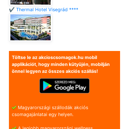
✔️ Thermal Hotel Visegrád ****
Töltse le az akcioscsomagok.hu mobil
applikációt, hogy minden kütyüjén, mobilján
önnel legyen az összes akciós szállás!
Magyarországi szállodák akciós
csomagajánlatai egy helyen.
A legjobb magyarországi wellness