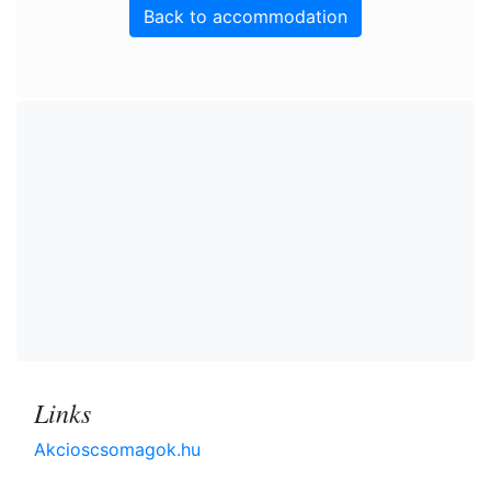
Back to accommodation
Links
Akcioscsomagok.hu