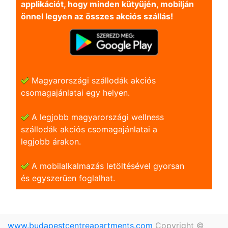
applikációt, hogy minden kütyüjén, mobilján
önnel legyen az összes akciós szállás!
Magyarországi szállodák akciós
csomagajánlatai egy helyen.
A legjobb magyarországi wellness
szállodák akciós csomagajánlatai a
legjobb árakon.
A mobilalkalmazás letöltésével gyorsan
és egyszerũen foglalhat.
www.budapestcentreapartments.com
Copyright ©