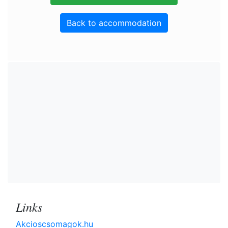
Back to accommodation
Links
Akcioscsomagok.hu