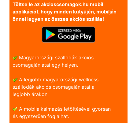
Töltse le az akcioscsomagok.hu mobil
applikációt, hogy minden kütyüjén, mobilján
önnel legyen az összes akciós szállás!
Magyarországi szállodák akciós
csomagajánlatai egy helyen.
A legjobb magyarországi wellness
szállodák akciós csomagajánlatai a
legjobb árakon.
A mobilalkalmazás letöltésével gyorsan
és egyszerũen foglalhat.