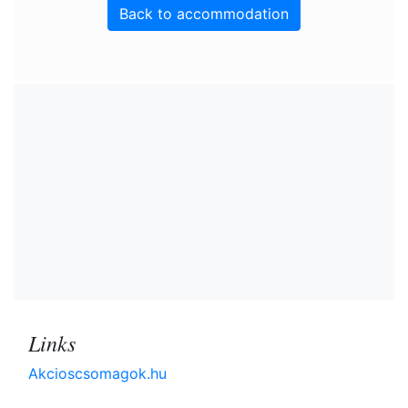
Back to accommodation
Links
Akcioscsomagok.hu