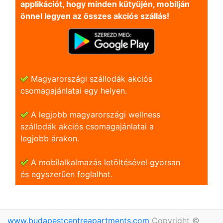
applikációt, hogy minden kütyüjén, mobilján
önnel legyen az összes akciós szállás!
Magyarországi szállodák akciós
csomagajánlatai egy helyen.
A legjobb magyarországi wellness
szállodák akciós csomagajánlatai a
legjobb árakon.
A mobilalkalmazás letöltésével gyorsan
és egyszerũen foglalhat.
www.budapestcentreapartments.com
Copyright ©