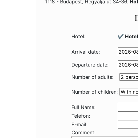
1118 - Budapest, Hegyalja út 34-36.
Hot
Hotel:
✔️ Hote
Arrival date:
Departure date:
Number of adults:
Number of children:
Full Name:
Telefon:
E-mail:
Comment: