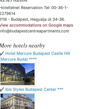
Hoteltelnet Reservation Tel: 00-36-1-
2279614
1118 - Budapest, Hegyalja út 34-36.
View accommodations on Google maps
info@budapestcentreapartments.com
More hotels nearby
✔️ Hotel Mercure Budapest Castle Hill
(Mercure Buda) ****
✔️ Ibis Styles Budapest Center ***