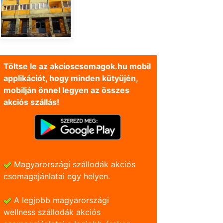
Töltse le az akcioscsomagok.hu mobil
applikációt, hogy minden kütyüjén,
mobilján önnel legyen az összes
akciós szállás!
Magyarországi szállodák akciós
csomagajánlatai egy helyen.
A legjobb magyarországi
wellness szállodák akciós