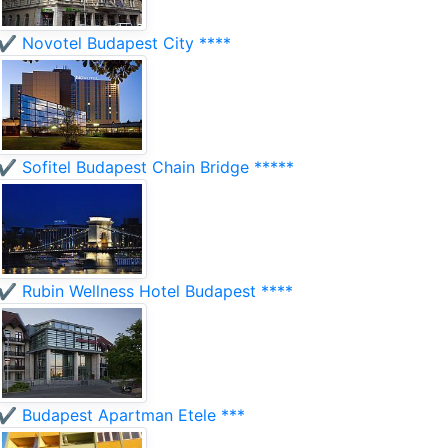
✔️ Novotel Budapest City ****
✔️ Sofitel Budapest Chain Bridge *****
✔️ Rubin Wellness Hotel Budapest ****
✔️ Budapest Apartman Etele ***