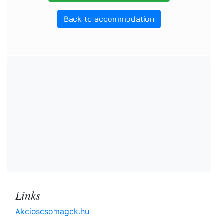
Back to accommodation
Links
Akcioscsomagok.hu