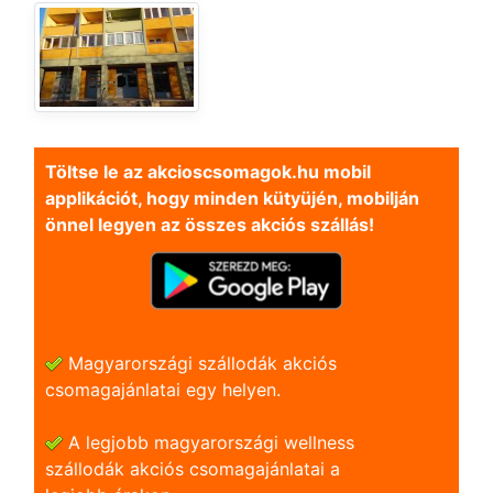
Töltse le az akcioscsomagok.hu mobil
applikációt, hogy minden kütyüjén, mobilján
önnel legyen az összes akciós szállás!
Magyarországi szállodák akciós
csomagajánlatai egy helyen.
A legjobb magyarországi wellness
szállodák akciós csomagajánlatai a