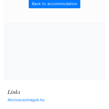
Back to accommodation
Links
Akcioscsomagok.hu