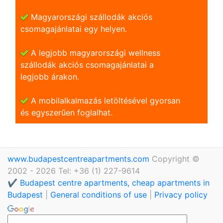
Magyarországi szállodák akciós
csomagajánlatai egy helyen.
A legjobb magyarországi wellness
szállodák akciós csomagajánlatai a
legjobb árakon.
A mobilalkalmazás letöltésével gyorsan
és egyszerũen foglalhat.
www.budapestcentreapartments.com
Copyright ©
2002 - 2026 Tel: +36 (1) 227-9614
✔️ Budapest centre apartments, cheap apartments in
Budapest
|
General conditions of use
|
Privacy policy