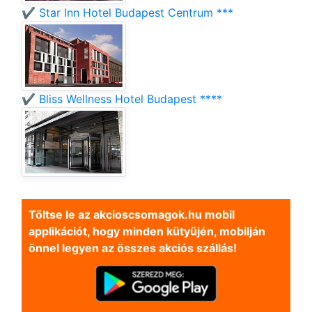
✔️ Star Inn Hotel Budapest Centrum ***
✔️ Bliss Wellness Hotel Budapest ****
Töltse le az akcioscsomagok.hu mobil
applikációt, hogy minden kütyüjén, mobilján
önnel legyen az összes akciós szállás!