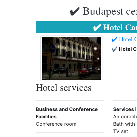
✔️ Budapest ce
✔️ Hotel Ca
✔️ Hotel 
✔️ Hotel 
Hotel services
Business and Conference
Services 
Facilities
Air condit
Conference room
Bath with
TV set