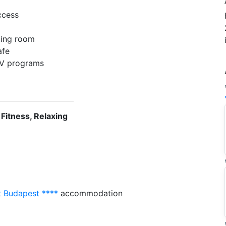
ccess
ing room
afe
 TV programs
e
 Fitness, Relaxing
t Budapest ****
accommodation