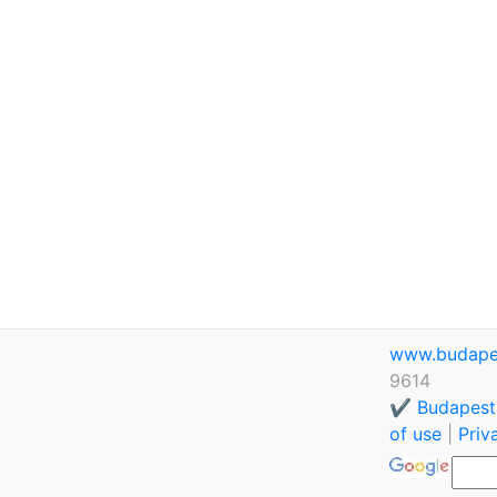
www.budape
9614
✔️ Budapest
of use
|
Priv