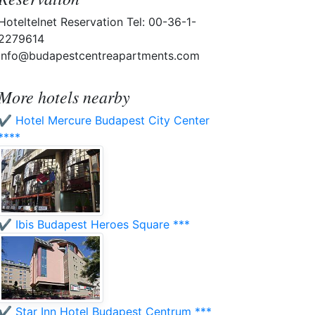
Hoteltelnet Reservation Tel: 00-36-1-
2279614
info@budapestcentreapartments.com
More hotels nearby
✔️ Hotel Mercure Budapest City Center
****
✔️ Ibis Budapest Heroes Square ***
✔️ Star Inn Hotel Budapest Centrum ***