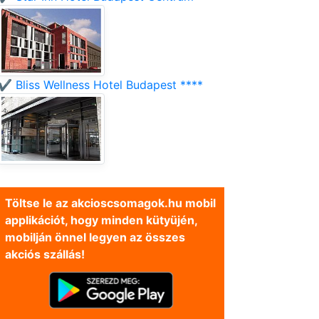
✔️ Bliss Wellness Hotel Budapest ****
Töltse le az akcioscsomagok.hu mobil
applikációt, hogy minden kütyüjén,
mobilján önnel legyen az összes
akciós szállás!