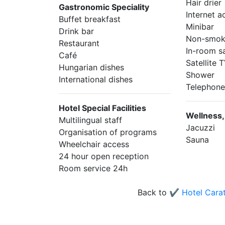
Hair drier
Gastronomic Speciality
Internet a
Buffet breakfast
Minibar
Drink bar
Non-smok
Restaurant
In-room s
Café
Satellite
Hungarian dishes
Shower
International dishes
Telephon
Hotel Special Facilities
Wellness,
Multilingual staff
Jacuzzi
Organisation of programs
Sauna
Wheelchair access
24 hour open reception
Room service 24h
Back to
✔️ Hotel Cara