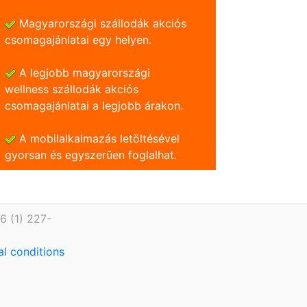
Magyarországi szállodák akciós
csomagajánlatai egy helyen.
A legjobb magyarországi
wellness szállodák akciós
csomagajánlatai a legjobb árakon.
A mobilalkalmazás letöltésével
gyorsan és egyszerũen foglalhat.
6 (1) 227-
l conditions