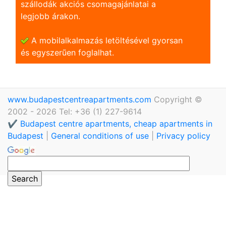
szállodák akciós csomagajánlatai a
legjobb árakon.
A mobilalkalmazás letöltésével gyorsan
és egyszerũen foglalhat.
www.budapestcentreapartments.com
Copyright ©
2002 - 2026 Tel: +36 (1) 227-9614
✔️ Budapest centre apartments, cheap apartments in
Budapest
|
General conditions of use
|
Privacy policy