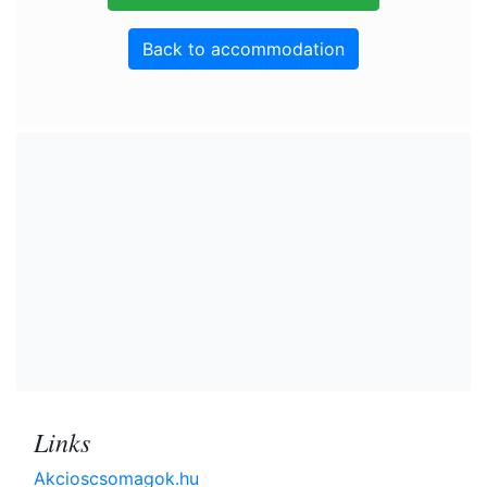
Back to accommodation
Links
Akcioscsomagok.hu