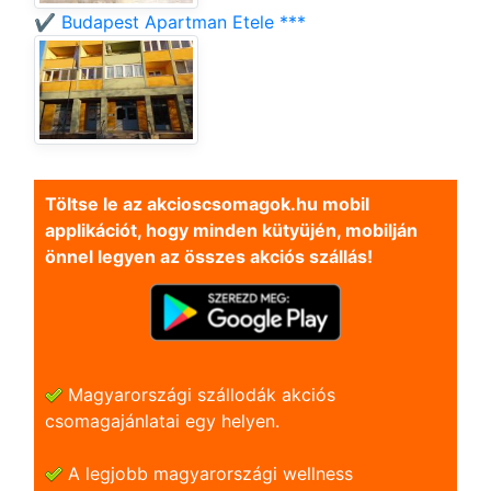
✔️ Budapest Apartman Etele ***
Töltse le az akcioscsomagok.hu mobil
applikációt, hogy minden kütyüjén, mobilján
önnel legyen az összes akciós szállás!
Magyarországi szállodák akciós
csomagajánlatai egy helyen.
A legjobb magyarországi wellness