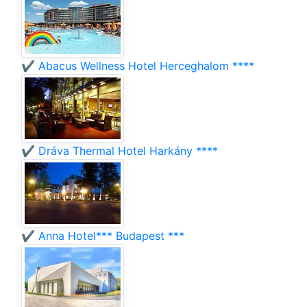
✔️ Abacus Wellness Hotel Herceghalom ****
✔️ Dráva Thermal Hotel Harkány ****
✔️ Anna Hotel*** Budapest ***