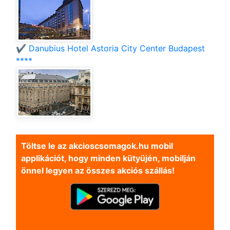
✔️ Danubius Hotel Astoria City Center Budapest
****
Töltse le az akcioscsomagok.hu mobil
applikációt, hogy minden kütyüjén, mobilján
önnel legyen az összes akciós szállás!