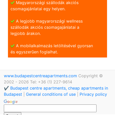
Magyarországi szállodák akciós
csomagajánlatai egy helyen.
A legjobb magyarországi wellness
szállodák akciós csomagajánlatai a
legjobb árakon.
A mobilalkalmazás letöltésével gyorsan
és egyszerũen foglalhat.
www.budapestcentreapartments.com
Copyright ©
2002 - 2026 Tel: +36 (1) 227-9614
✔️ Budapest centre apartments, cheap apartments in
Budapest
|
General conditions of use
|
Privacy policy