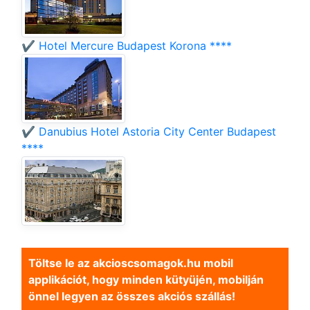
✔️ Hotel Mercure Budapest Korona ****
✔️ Danubius Hotel Astoria City Center Budapest
****
Töltse le az akcioscsomagok.hu mobil
applikációt, hogy minden kütyüjén, mobilján
önnel legyen az összes akciós szállás!