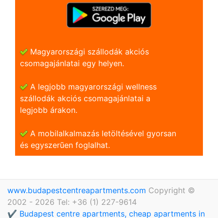
Magyarországi szállodák akciós
csomagajánlatai egy helyen.
A legjobb magyarországi wellness
szállodák akciós csomagajánlatai a
legjobb árakon.
A mobilalkalmazás letöltésével gyorsan
és egyszerũen foglalhat.
www.budapestcentreapartments.com
Copyright ©
2002 - 2026 Tel: +36 (1) 227-9614
✔️ Budapest centre apartments, cheap apartments in