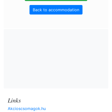
Back to accommodation
Links
Akcioscsomagok.hu