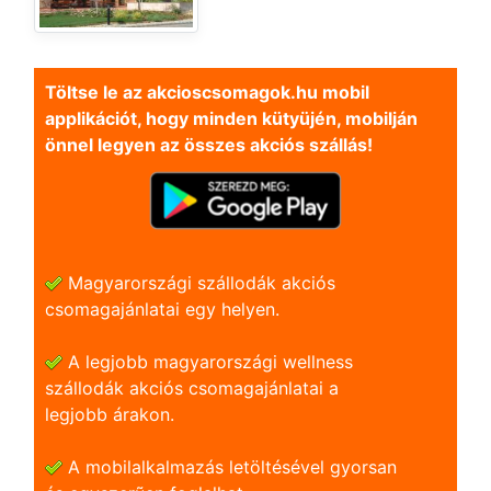
Töltse le az akcioscsomagok.hu mobil
applikációt, hogy minden kütyüjén, mobilján
önnel legyen az összes akciós szállás!
Magyarországi szállodák akciós
csomagajánlatai egy helyen.
A legjobb magyarországi wellness
szállodák akciós csomagajánlatai a
legjobb árakon.
A mobilalkalmazás letöltésével gyorsan