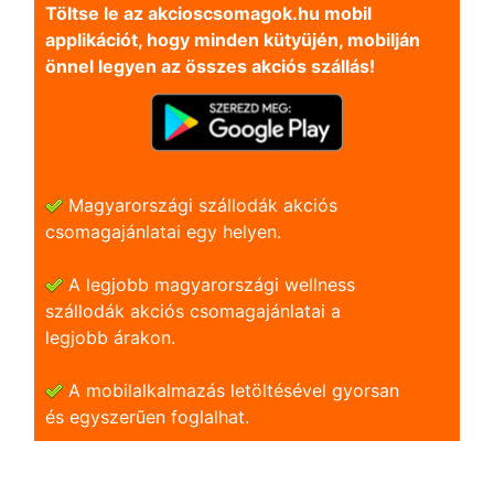
Töltse le az akcioscsomagok.hu mobil
applikációt, hogy minden kütyüjén, mobilján
önnel legyen az összes akciós szállás!
Magyarországi szállodák akciós
csomagajánlatai egy helyen.
A legjobb magyarországi wellness
szállodák akciós csomagajánlatai a
legjobb árakon.
A mobilalkalmazás letöltésével gyorsan
és egyszerũen foglalhat.