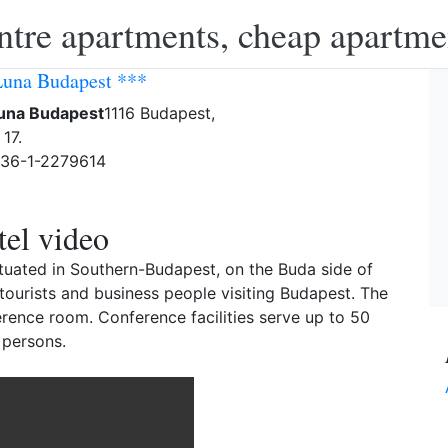
ntre apartments, cheap apartme
Luna Budapest ***
Luna Budapest
1116 Budapest,
17.
-36-1-2279614
el video
 situated in Southern-Budapest, on the Buda side of
 tourists and business people visiting Budapest. The
erence room. Conference facilities serve up to 50
persons.