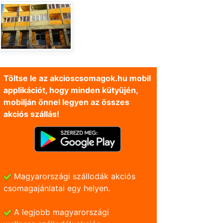
Töltse le az akcioscsomagok.hu mobil
applikációt, hogy minden kütyüjén,
mobilján önnel legyen az összes
akciós szállás!
Magyarországi szállodák akciós
csomagajánlatai egy helyen.
A legjobb magyarországi