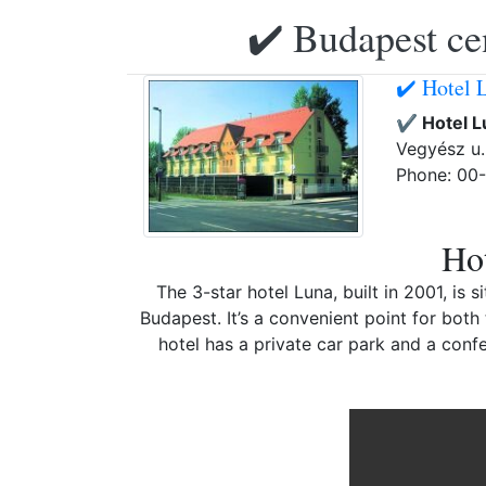
✔️ Budapest ce
✔️ Hotel 
✔️ Hotel 
Vegyész u. 
Phone: 00
Hot
The 3-star hotel Luna, built in 2001, is
Budapest. It’s a convenient point for both
hotel has a private car park and a conf