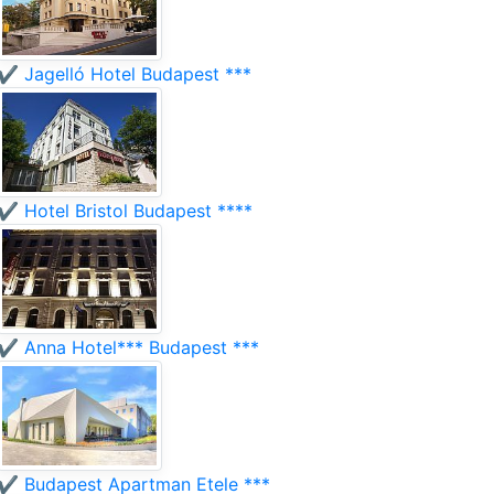
✔️ Jagelló Hotel Budapest ***
✔️ Hotel Bristol Budapest ****
✔️ Anna Hotel*** Budapest ***
✔️ Budapest Apartman Etele ***