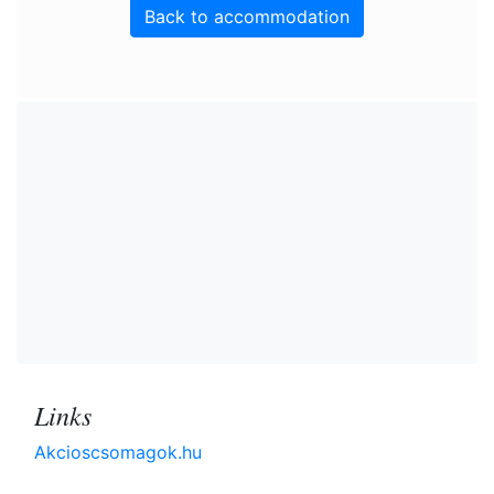
Back to accommodation
Links
Akcioscsomagok.hu