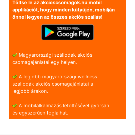
Töltse le az akcioscsomagok.hu mobil
applikációt, hogy minden kütyüjén, mobilján
önnel legyen az összes akciós szállás!
Magyarországi szállodák akciós
csomagajánlatai egy helyen.
A legjobb magyarországi wellness
szállodák akciós csomagajánlatai a
legjobb árakon.
A mobilalkalmazás letöltésével gyorsan
és egyszerũen foglalhat.