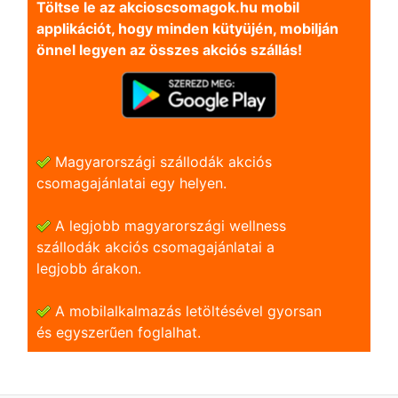
Töltse le az akcioscsomagok.hu mobil
applikációt, hogy minden kütyüjén, mobilján
önnel legyen az összes akciós szállás!
Magyarországi szállodák akciós
csomagajánlatai egy helyen.
A legjobb magyarországi wellness
szállodák akciós csomagajánlatai a
legjobb árakon.
A mobilalkalmazás letöltésével gyorsan
és egyszerũen foglalhat.