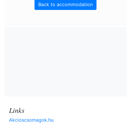
Back to accommodation
Links
Akcioscsomagok.hu