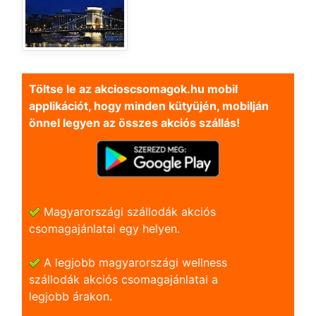
Töltse le az akcioscsomagok.hu mobil
applikációt, hogy minden kütyüjén, mobilján
önnel legyen az összes akciós szállás!
Magyarországi szállodák akciós
csomagajánlatai egy helyen.
A legjobb magyarországi wellness
szállodák akciós csomagajánlatai a
legjobb árakon.