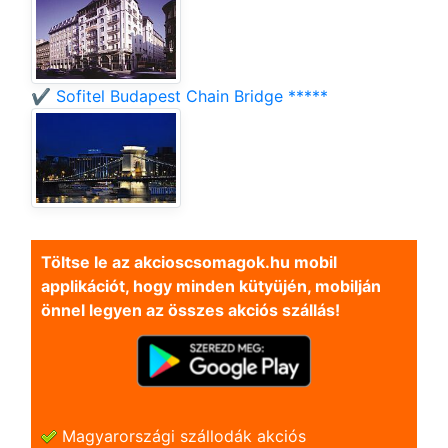
✔️ Sofitel Budapest Chain Bridge *****
Töltse le az akcioscsomagok.hu mobil
applikációt, hogy minden kütyüjén, mobilján
önnel legyen az összes akciós szállás!
Magyarországi szállodák akciós