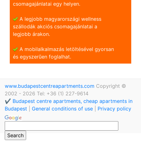
csomagajánlatai egy helyen.
A legjobb magyarországi wellness
szállodák akciós csomagajánlatai a
legjobb árakon.
A mobilalkalmazás letöltésével gyorsan
és egyszerũen foglalhat.
www.budapestcentreapartments.com
Copyright ©
2002 - 2026 Tel: +36 (1) 227-9614
✔️ Budapest centre apartments, cheap apartments in
Budapest
|
General conditions of use
|
Privacy policy