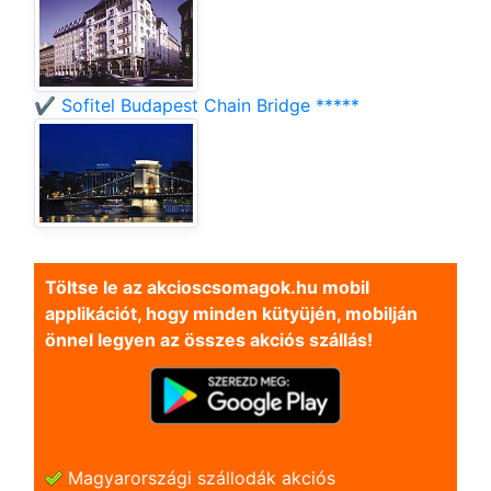
✔️ Sofitel Budapest Chain Bridge *****
Töltse le az akcioscsomagok.hu mobil
applikációt, hogy minden kütyüjén, mobilján
önnel legyen az összes akciós szállás!
Magyarországi szállodák akciós