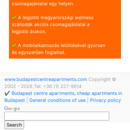
csomagajánlatai egy helyen.
A legjobb magyarországi wellness
szállodák akciós csomagajánlatai a
legjobb árakon.
A mobilalkalmazás letöltésével gyorsan
és egyszerũen foglalhat.
www.budapestcentreapartments.com
Copyright ©
2002 - 2026 Tel: +36 (1) 227-9614
✔️ Budapest centre apartments, cheap apartments in
Budapest
|
General conditions of use
|
Privacy policy