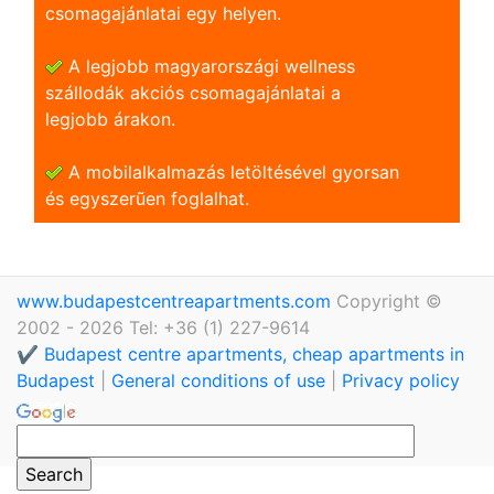
csomagajánlatai egy helyen.
A legjobb magyarországi wellness
szállodák akciós csomagajánlatai a
legjobb árakon.
A mobilalkalmazás letöltésével gyorsan
és egyszerũen foglalhat.
www.budapestcentreapartments.com
Copyright ©
2002 - 2026 Tel: +36 (1) 227-9614
✔️ Budapest centre apartments, cheap apartments in
Budapest
|
General conditions of use
|
Privacy policy