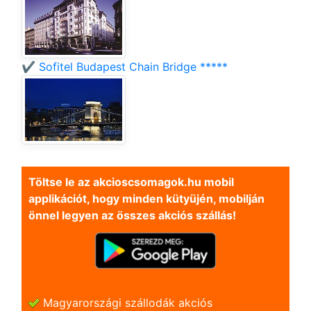
✔️ Sofitel Budapest Chain Bridge *****
Töltse le az akcioscsomagok.hu mobil
applikációt, hogy minden kütyüjén, mobilján
önnel legyen az összes akciós szállás!
Magyarországi szállodák akciós