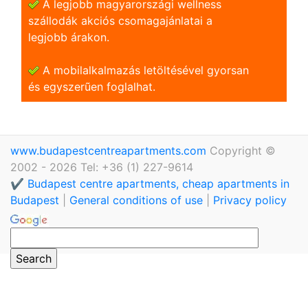
A legjobb magyarországi wellness
szállodák akciós csomagajánlatai a
legjobb árakon.
A mobilalkalmazás letöltésével gyorsan
és egyszerũen foglalhat.
www.budapestcentreapartments.com
Copyright ©
2002 - 2026 Tel: +36 (1) 227-9614
✔️ Budapest centre apartments, cheap apartments in
Budapest
|
General conditions of use
|
Privacy policy