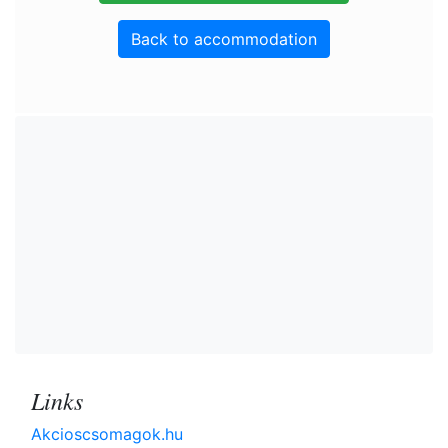
Back to accommodation
Links
Akcioscsomagok.hu