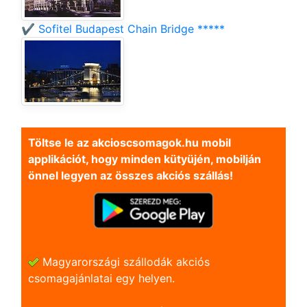
✔️ Sofitel Budapest Chain Bridge *****
Töltse le az akcioscsomagok.hu mobil
applikációt, hogy minden kütyüjén, mobilján
önnel legyen az összes akciós szállás!
Magyarországi szállodák akciós
csomagajánlatai egy helyen.