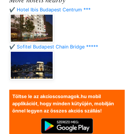
✔️ Hotel Ibis Budapest Centrum ***
✔️ Sofitel Budapest Chain Bridge *****
Töltse le az akcioscsomagok.hu mobil
applikációt, hogy minden kütyüjén, mobilján
önnel legyen az összes akciós szállás!