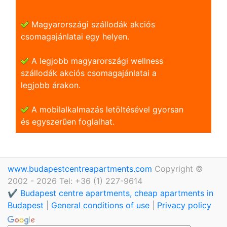
Magyarországi szállodák akciós
csomagajánlatai egy helyen.
A legjobb magyarországi wellness
szállodák akciós csomagajánlatai a
legjobb árakon.
A mobilalkalmazás letöltésével gyorsan
és egyszerũen foglalhat.
www.budapestcentreapartments.com
Copyright ©
2002 - 2026 Tel: +36 (1) 227-9614
✔️ Budapest centre apartments, cheap apartments in
Budapest
|
General conditions of use
|
Privacy policy