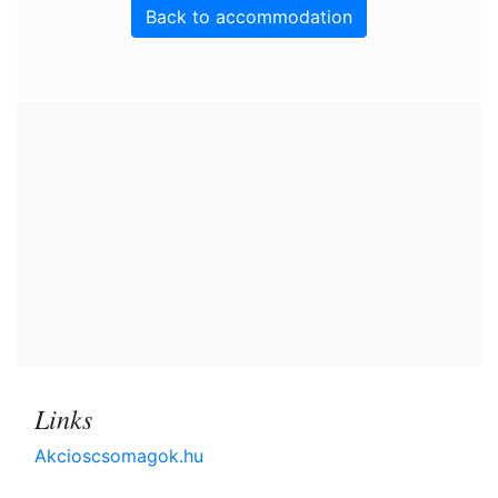
Back to accommodation
Links
Akcioscsomagok.hu