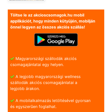
Töltse le az akcioscsomagok.hu mobil
applikációt, hogy minden kütyüjén, mobilján
önnel legyen az összes akciós szállás!
Magyarországi szállodák akciós
csomagajánlatai egy helyen.
A legjobb magyarországi wellness
szállodák akciós csomagajánlatai a
legjobb árakon.
A mobilalkalmazás letöltésével gyorsan
és egyszerũen foglalhat.