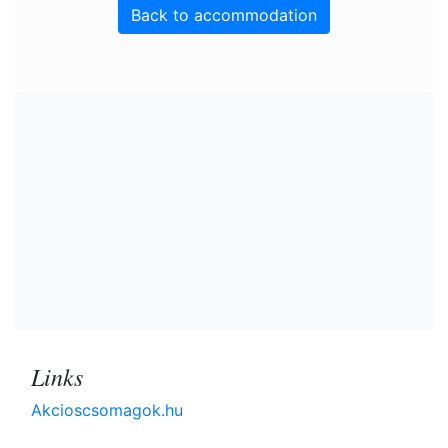
Back to accommodation
Links
Akcioscsomagok.hu