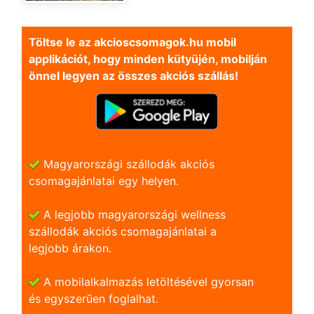
Töltse le az akcioscsomagok.hu mobil
applikációt, hogy minden kütyüjén, mobilján
önnel legyen az összes akciós szállás!
Magyarországi szállodák akciós
csomagajánlatai egy helyen.
A legjobb magyarországi wellness
szállodák akciós csomagajánlatai a
legjobb árakon.
A mobilalkalmazás letöltésével gyorsan
és egyszerũen foglalhat.