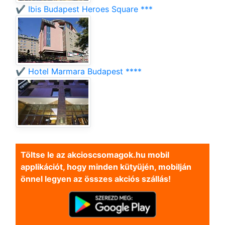
✔️ Ibis Budapest Heroes Square ***
✔️ Hotel Marmara Budapest ****
Töltse le az akcioscsomagok.hu mobil
applikációt, hogy minden kütyüjén, mobilján
önnel legyen az összes akciós szállás!