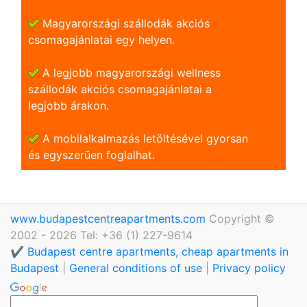
Magyarországi szállodák akciós
csomagajánlatai egy helyen.
A legjobb magyarországi wellness
szállodák akciós csomagajánlatai a
legjobb árakon.
A mobilalkalmazás letöltésével gyorsan
és egyszerũen foglalhat.
www.budapestcentreapartments.com
Copyright ©
2002 - 2026 Tel: +36 (1) 227-9614
✔️ Budapest centre apartments, cheap apartments in
Budapest
|
General conditions of use
|
Privacy policy