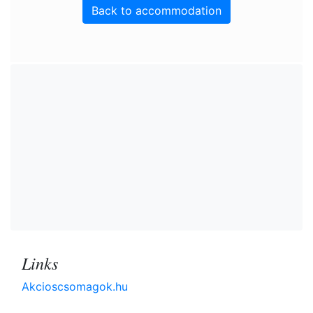
Back to accommodation
Links
Akcioscsomagok.hu