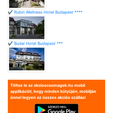
✔️ Rubin Wellness Hotel Budapest ****
✔️ Budai Hotel Budapest ***
Töltse le az akcioscsomagok.hu mobil
applikációt, hogy minden kütyüjén, mobilján
önnel legyen az összes akciós szállás!