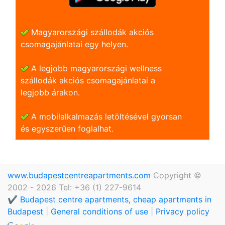
Magyarországi szállodák akciós
csomagajánlatai egy helyen.
A legjobb magyarországi wellness
szállodák akciós csomagajánlatai a
legjobb árakon.
A mobilalkalmazás letöltésével gyorsan
és egyszerũen foglalhat.
www.budapestcentreapartments.com
Copyright ©
2002 - 2026 Tel: +36 (1) 227-9614
✔️ Budapest centre apartments, cheap apartments in
Budapest
|
General conditions of use
|
Privacy policy