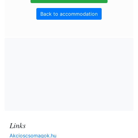
Back to accommodation
Links
Akcioscsomagok.hu