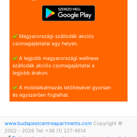
Magyarországi szállodák akciós
csomagajánlatai egy helyen.
A legjobb magyarországi wellness
szállodák akciós csomagajánlatai a
legjobb árakon.
A mobilalkalmazás letöltésével gyorsan
és egyszerũen foglalhat.
www.budapestcentreapartments.com
Copyright ©
2002 - 2026 Tel: +36 (1) 227-9614