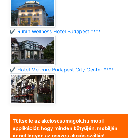
✔️ Rubin Wellness Hotel Budapest ****
✔️ Hotel Mercure Budapest City Center ****
Töltse le az akcioscsomagok.hu mobil
applikációt, hogy minden kütyüjén, mobilján
önnel legyen az összes akciós szállás!