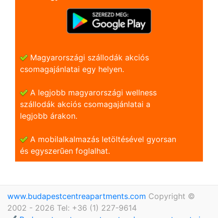
Magyarországi szállodák akciós
csomagajánlatai egy helyen.
A legjobb magyarországi wellness
szállodák akciós csomagajánlatai a
legjobb árakon.
A mobilalkalmazás letöltésével gyorsan
és egyszerũen foglalhat.
www.budapestcentreapartments.com
Copyright ©
2002 - 2026 Tel: +36 (1) 227-9614