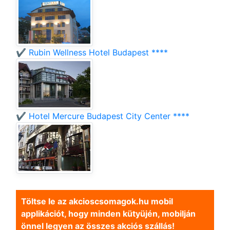
✔️ Rubin Wellness Hotel Budapest ****
✔️ Hotel Mercure Budapest City Center ****
Töltse le az akcioscsomagok.hu mobil
applikációt, hogy minden kütyüjén, mobilján
önnel legyen az összes akciós szállás!