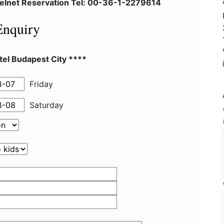
telnet Reservation Tel: 00-36-1-2279614
Enquiry
el Budapest City ****
Friday
Saturday