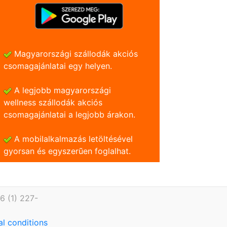
Magyarországi szállodák akciós
csomagajánlatai egy helyen.
A legjobb magyarországi
wellness szállodák akciós
csomagajánlatai a legjobb árakon.
A mobilalkalmazás letöltésével
gyorsan és egyszerũen foglalhat.
6 (1) 227-
l conditions