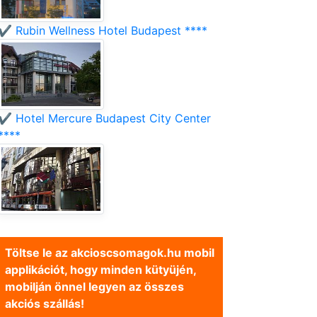
✔️ Rubin Wellness Hotel Budapest ****
✔️ Hotel Mercure Budapest City Center
****
Töltse le az akcioscsomagok.hu mobil
applikációt, hogy minden kütyüjén,
mobilján önnel legyen az összes
akciós szállás!