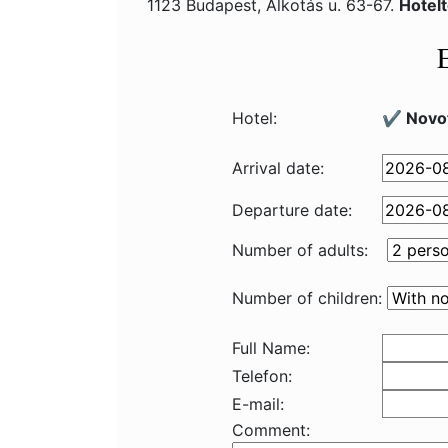
1123 Budapest, Alkotás u. 63-67.
Hotel
Hotel:
✔️ Novot
Arrival date:
Departure date:
Number of adults:
Number of children:
Full Name:
Telefon:
E-mail:
Comment: