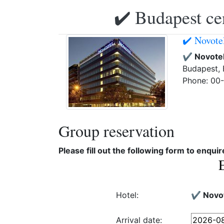
✔️ Budapest ce
✔️ Novote
✔️ Novote
Budapest, 
Phone: 00
Group reservation
Please fill out the following form to enqui
Hotel:
✔️ Novo
Arrival date: