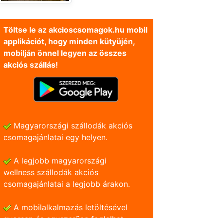
Töltse le az akcioscsomagok.hu mobil
applikációt, hogy minden kütyüjén,
mobilján önnel legyen az összes
akciós szállás!
Magyarországi szállodák akciós
csomagajánlatai egy helyen.
A legjobb magyarországi
wellness szállodák akciós
csomagajánlatai a legjobb árakon.
A mobilalkalmazás letöltésével