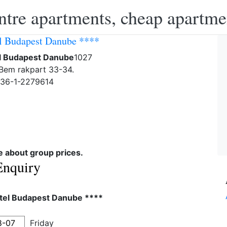
ntre apartments, cheap apartme
l Budapest Danube ****
l Budapest Danube
1027
Bem rakpart 33-34.
-36-1-2279614
re about group prices.
Enquiry
tel Budapest Danube ****
Friday