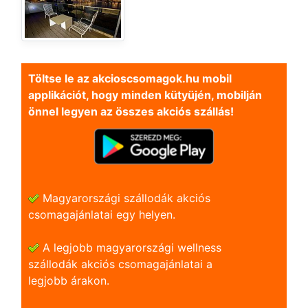
Töltse le az akcioscsomagok.hu mobil
applikációt, hogy minden kütyüjén, mobilján
önnel legyen az összes akciós szállás!
Magyarországi szállodák akciós
csomagajánlatai egy helyen.
A legjobb magyarországi wellness
szállodák akciós csomagajánlatai a
legjobb árakon.