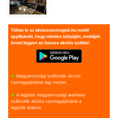
Töltse le az akcioscsomagok.hu mobil
applikációt, hogy minden kütyüjén, mobilján
önnel legyen az összes akciós szállás!
Magyarországi szállodák akciós
csomagajánlatai egy helyen.
A legjobb magyarországi wellness
szállodák akciós csomagajánlatai a
legjobb árakon.