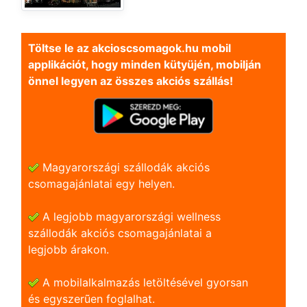
Töltse le az akcioscsomagok.hu mobil
applikációt, hogy minden kütyüjén, mobilján
önnel legyen az összes akciós szállás!
Magyarországi szállodák akciós
csomagajánlatai egy helyen.
A legjobb magyarországi wellness
szállodák akciós csomagajánlatai a
legjobb árakon.
A mobilalkalmazás letöltésével gyorsan
és egyszerũen foglalhat.